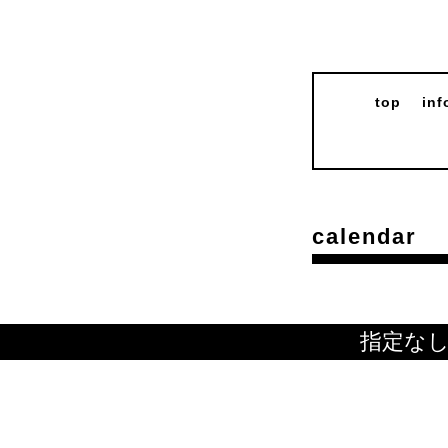
top
inf
calendar
指定な