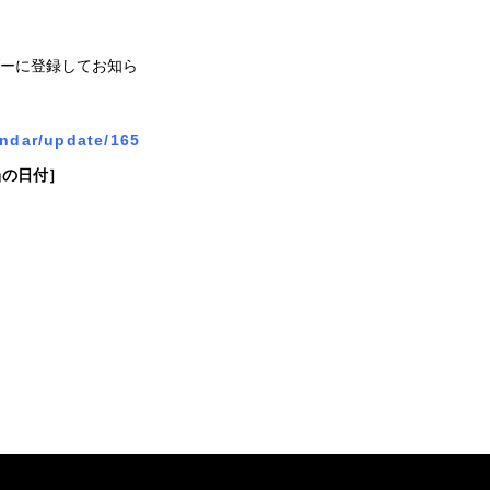
ーに登録してお知ら
endar/update/165
当の日付］