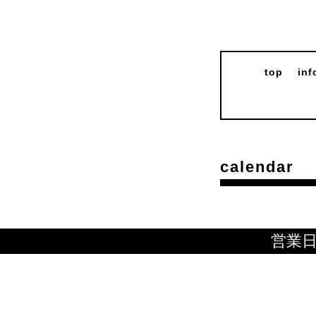
top
inf
calendar
営業