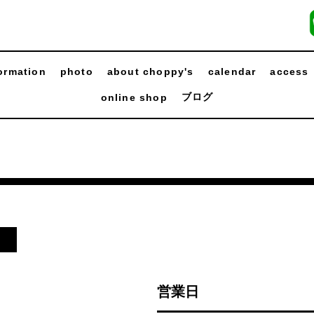
ormation
photo
about choppy's
calendar
access
ブログ
online shop
日
営業日