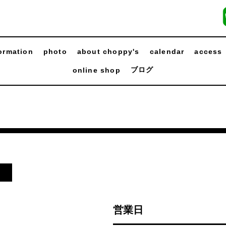
ormation
photo
about choppy's
calendar
access
ブログ
online shop
日
営業日