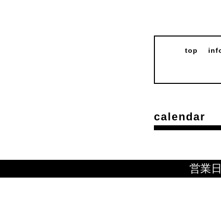
top
inf
calendar
営業