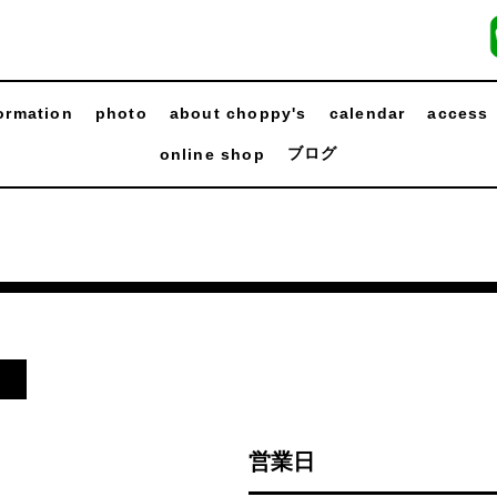
ormation
photo
about choppy's
calendar
access
ブログ
online shop
日
営業日