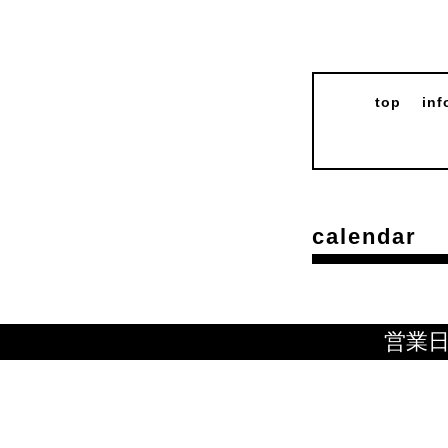
top
inf
calendar
営業