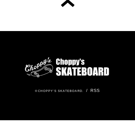
/
RSS
©
CHOPPY'S SKATEBOARD
.