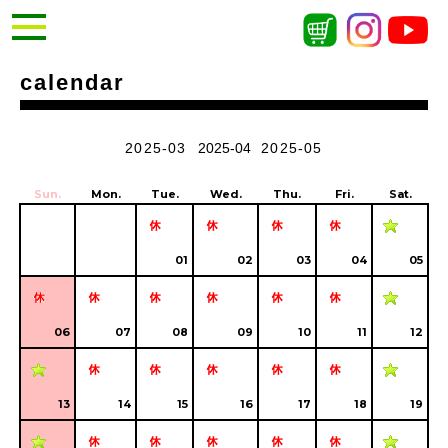
calendar
2025-03
2025-04
2025-05
Sun.
Mon.
Tue.
Wed.
Thu.
Fri.
Sat.
01
02
03
04
05
06
07
08
09
10
11
12
13
14
15
16
17
18
19