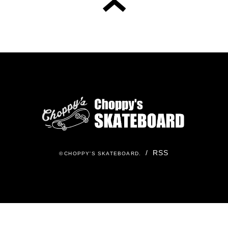
/
RSS
©
CHOPPY'S SKATEBOARD
.