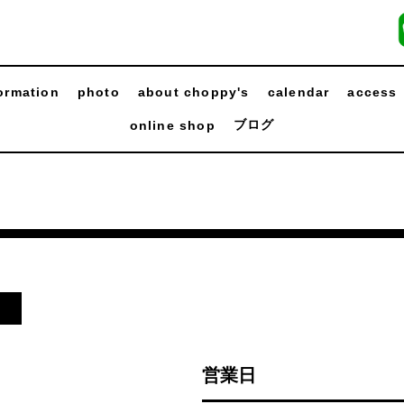
ormation
photo
about choppy's
calendar
access
ブログ
online shop
日
営業日