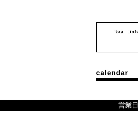
top
inf
calendar
営業