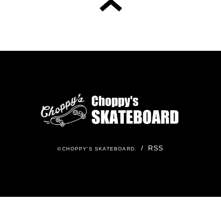
/
RSS
©
CHOPPY'S SKATEBOARD
.