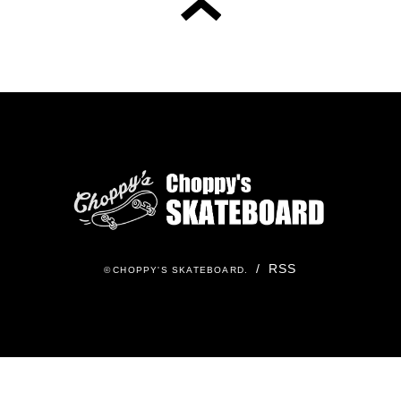
/
RSS
©
CHOPPY'S SKATEBOARD
.