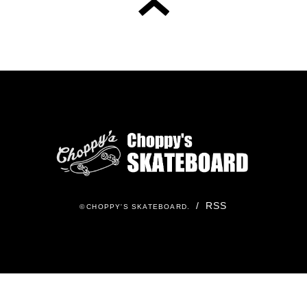
/
RSS
©
CHOPPY'S SKATEBOARD
.