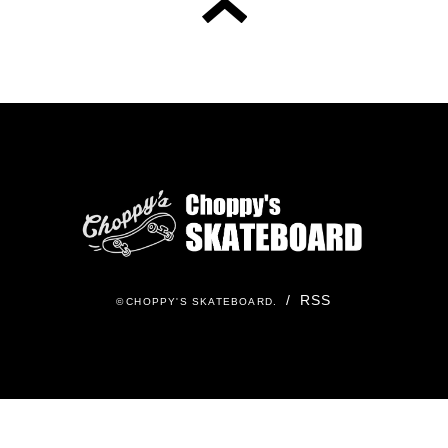
/
RSS
©
CHOPPY'S SKATEBOARD
.