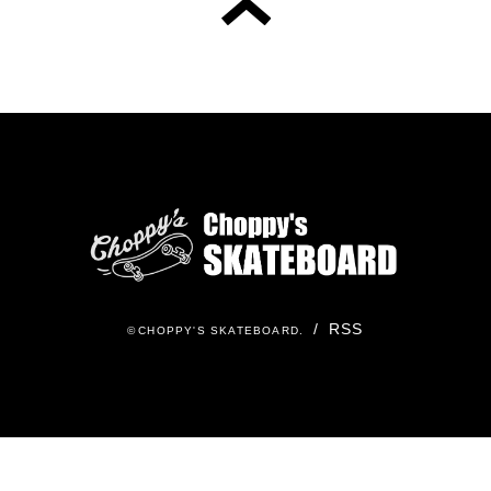
/
RSS
©
CHOPPY'S SKATEBOARD
.