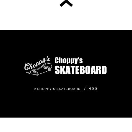
/
RSS
©
CHOPPY'S SKATEBOARD
.