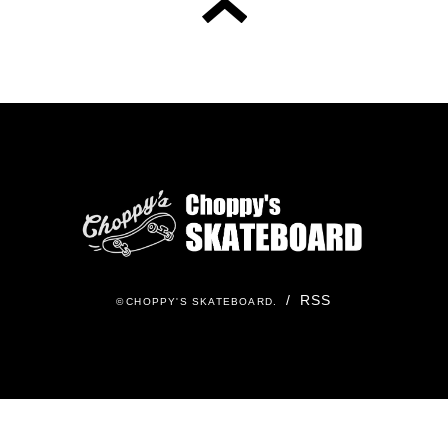
/
RSS
©
CHOPPY'S SKATEBOARD
.