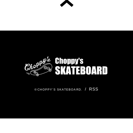
/
RSS
©
CHOPPY'S SKATEBOARD
.