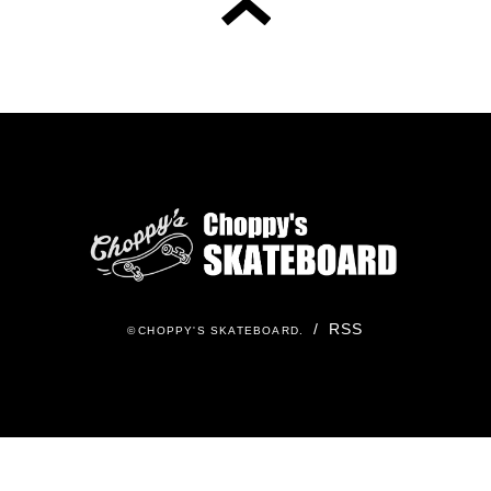
/
RSS
©
CHOPPY'S SKATEBOARD
.