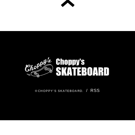
/
RSS
©
CHOPPY'S SKATEBOARD
.