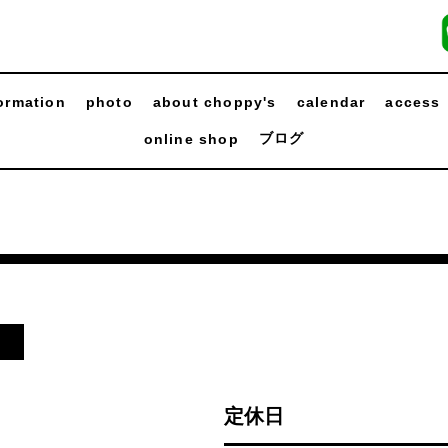
ormation
photo
about choppy's
calendar
access
ブログ
online shop
日
定休日