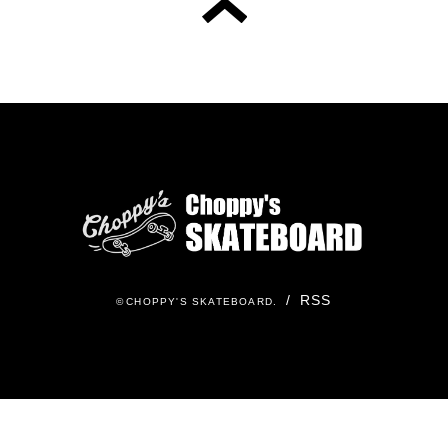
/
RSS
©
CHOPPY'S SKATEBOARD
.