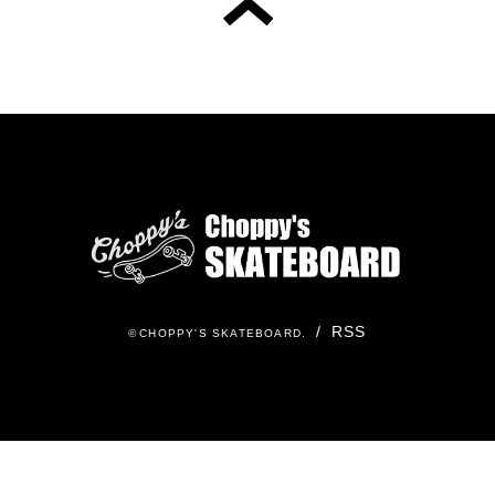
/
RSS
©
CHOPPY'S SKATEBOARD
.