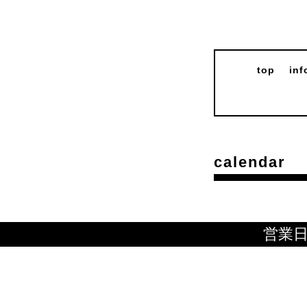
top
inf
calendar
営業