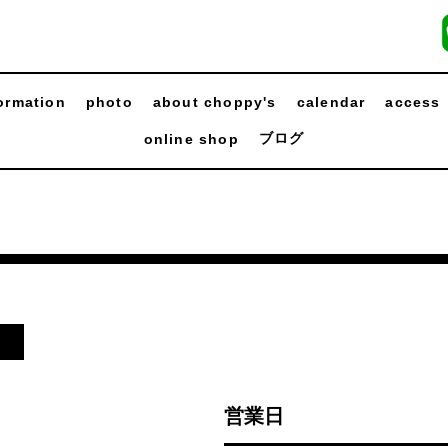
ormation
photo
about choppy's
calendar
access
ブログ
online shop
日
営業日