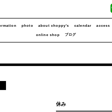
ormation
photo
about choppy's
calendar
access
ブログ
online shop
日
休み