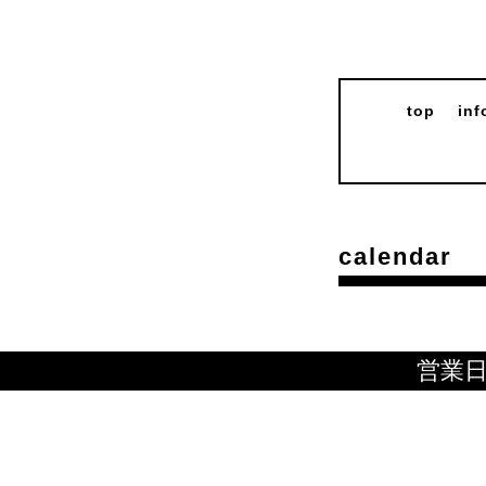
top
inf
calendar
営業