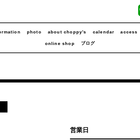
ormation
photo
about choppy's
calendar
access
ブログ
online shop
日
営業日