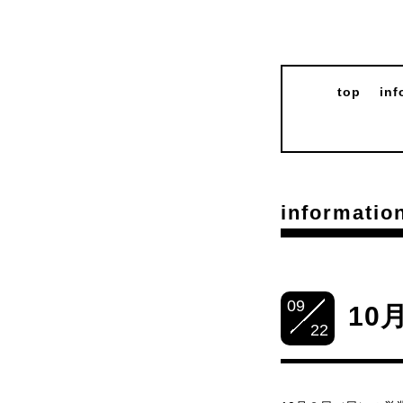
top
inf
informatio
09
10
22