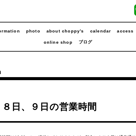
ormation
photo
about choppy's
calendar
access
ブログ
online shop
n
月８日、９日の営業時間