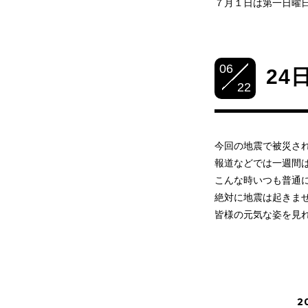
７月１日は第一日曜
06
24
22
今回の地震で被災さ
報道などでは一週間
こんな時いつも普通
絶対に地震は起きま
皆様の元気な姿を見
2