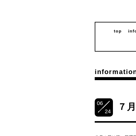
top
inf
informatio
06
７
24