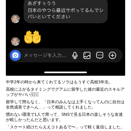
中学2年の時から来てくれてるソラはもうすぐ高校3年生。
高校に上がるタイミングでグアムに留学した彼の最近のスキルア
ップがヤバい🇬🇺
留学して間もなく、「日本のみんなは上手くなってんのに自分は
全然成長できへん…」って相談してくれました。
慣れない環境で1人で滑って、SNSで見る日本の楽しそうな友達
が眩しかったんだと思います。
「スケート続けたらええコトあるで〜」って軽く返信しました。