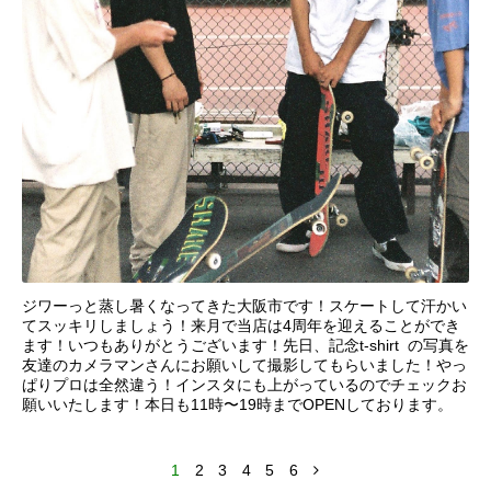
ジワーっと蒸し暑くなってきた大阪市です！スケートして汗かい
てスッキリしましょう！来月で当店は4周年を迎えることができ
ます！いつもありがとうございます！先日、記念t-shirt の写真を
友達のカメラマンさんにお願いして撮影してもらいました！やっ
ぱりプロは全然違う！インスタにも上がっているのでチェックお
願いいたします！本日も11時〜19時までOPENしております。
1
2
3
4
5
6