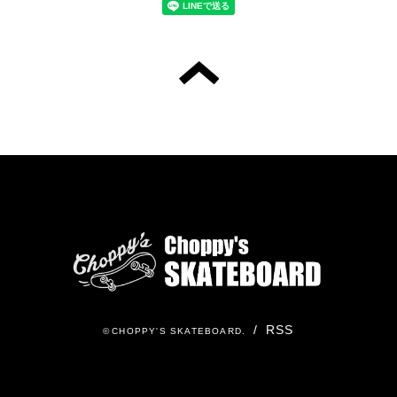
/
RSS
©
CHOPPY'S SKATEBOARD
.