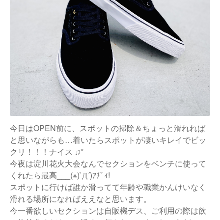
今日はOPEN前に、スポットの掃除＆ちょっと滑れれば
と思いながらも…着いたらスポットが凄いキレイでビッ
クリ！！！
ナイス ♫*
今夜は淀川花火大会なんでセクションをベンチに使って
くれたら最高___(※)`Д´)ｱﾁﾞｨ!
スポットに行けば誰か滑ってて年齢や職業かんけいなく
滑れる場所になればええなと思います。
今一番欲しいセクションは自販機デス、ご利用の際は飲