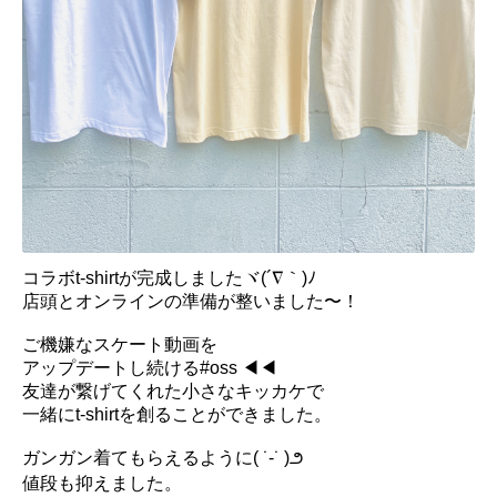
コラボt-shirtが完成しましたヾ(´∇｀)ﾉ
店頭とオンラインの準備が整いました〜！
ご機嫌なスケート動画を
アップデートし続ける#oss ◀︎◀︎
友達が繋げてくれた小さなキッカケで
一緒にt-shirtを創ることができました。
ガンガン着てもらえるように( ˙-˙ )౨
値段も抑えました。