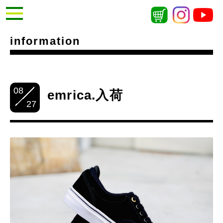
information
08
emrica.入荷
27