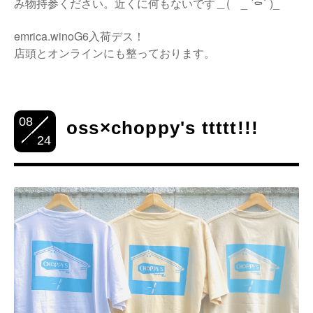
み物持参ください。近くに何もないです
＿( _ ´⚰︎` )_
emrica.winoG6入荷デス！
店頭とオンラインにも整っております。
08
oss×choppy's ttttt!!!
24