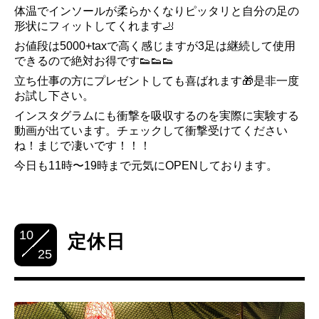
体温でインソールが柔らかくなりピッタリと自分の
足の
形状にフィットしてくれます🦶
お値段は5000+taxで高く感じますが3足は継続して
使用
できるので絶対お得です👟👟👟
立ち仕事の方にプレゼントしても喜ばれます🎁
是非一度
お試し下さい。
インスタグラムにも衝撃を吸収するのを実際に実験する
動画が出ています。チェックして衝撃受けてください
ね！まじで凄いです！！！
今日も11時〜19時まで元気にOPENしております。
10
定休日
25