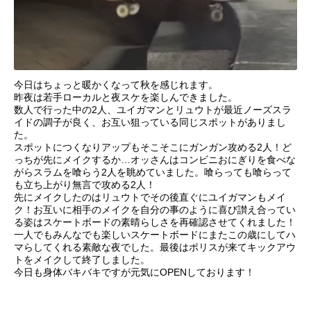
今日はちょっと暖かくなって秋を感じれます。
昨夜は若手ローカルと夜スケを楽しんできました。
数人で行った中の2人、
ユイガマンとリュウトが最近ノーズスラ
イドの調子が良く、お互い狙っている同じスポットがありまし
た。
スポットにつくなりアップもそこそこにガンガン攻める2人！ど
っちが先にメイクするか…オッさんはコンビニおにぎりを食べな
がらスラムを喰らう2人を眺めていました。喰らっても喰らって
も立ち上がり無言で攻める2人！
先にメイクしたのはリュウトでその後直ぐにユイガマンもメイ
ク！お互いに相手のメイクを自分の事のように喜び讃え合ってい
る姿はスケートボードの素晴らしさを再確認させてくれました！
一人でもみんなでも楽しいスケートボードにまたこの歳にしてハ
マらしてくれる素敵な夜でした。最後はポリスが来てキックアウ
トをメイクして終了しました。
今日も身体バキバキですが元気にOPENしております！