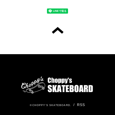
/
RSS
©
CHOPPY'S SKATEBOARD
.