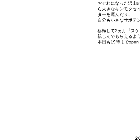
おせわになった沢山
ら大きなキンモクセ
ターを運んだり。
自分も小さなサボテン
移転して2ヵ月『ス
親しんでもらえるよ
本日も19時までope
2