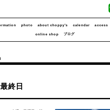
ormation
photo
about choppy's
calendar
access
ブログ
online shop
n
月最終日