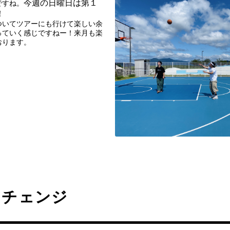
今週の日曜日は第１
ですね。
！
ついてツアーにも行けて楽しい余
っていく感じですねー！来月も楽
おります。
アチェンジ