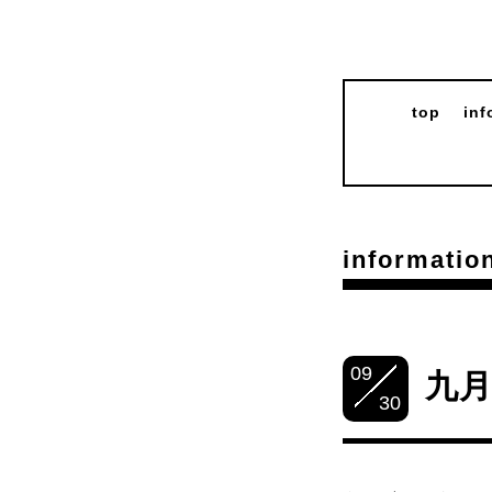
top
inf
informatio
09
九
30