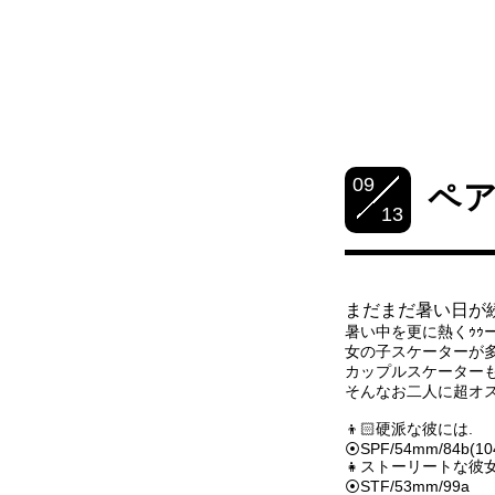
09
ペ
13
まだまだ暑い日が
暑い中を更に熱くｩｩーー
女の子スケーターが多くなって
カップルスケーター
そんなお二人に超オ
👦🏻硬派な彼には.
⦿SPF/54mm/84b(10
👧ストーリートな彼女
⦿STF/53mm/99a