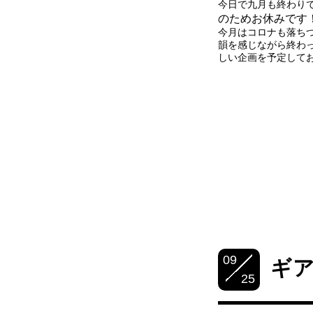
今日で九月も終わり
のためお休みです
今月はコロナも落ち
韻を感じながら終わ
しい企画を予定して
09
ギ
25