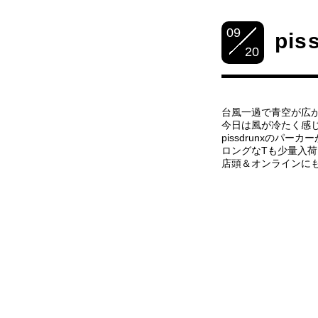
09
pis
20
台風一過で青空が広
今日は風が冷たく感
pissdrunxのパー
ロングなTも少量入
店頭＆オンラインに