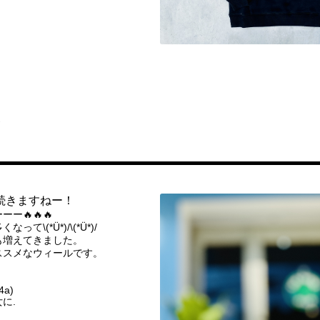
ア
続きますねー！
ー🔥🔥🔥
\(*Ü*)/\(*Ü*)/
も増えてきました。
ススメなウィールです。
4a)
に.