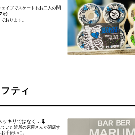
関
シェイプでスケートもお二人の
😌
整っております。
ィフティ
スッキリではなく…💈
れていた近所の床屋さんが閉店す
しお手伝いに。