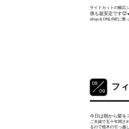
サイドカットの幅広
係も
超安定です😊
shop＆ONLINEに
09
フ
09
今日は朝から髪を
ご夫婦で五十年間さ
るので植木の引っ越