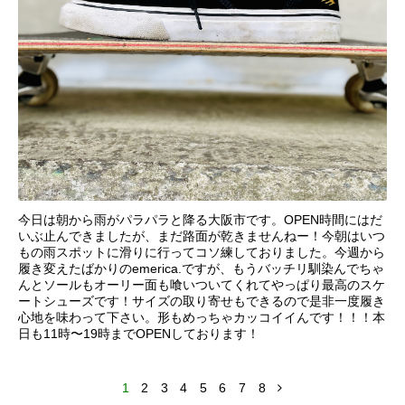
今日は朝から雨がパラパラと降る大阪市です。OPEN時間にはだ
いぶ止んできましたが、まだ路面が乾きませんねー！今朝はいつ
もの雨スポットに滑りに行ってコソ練しておりました。今週から
履き変えたばかりのemerica.ですが、もうバッチリ馴染んでちゃ
んとソールもオーリー面も喰いついてくれてやっぱり最高のスケ
ートシューズです！サイズの取り寄せもできるので是非一度履き
心地を味わって下さい。形もめっちゃカッコイイんです！！！本
日も11時〜19時までOPENしております！
1
2
3
4
5
6
7
8