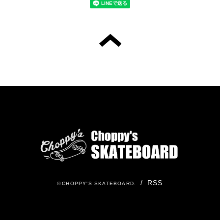
/
RSS
©
CHOPPY'S SKATEBOARD
.