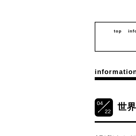
top
inf
informatio
04
世
22