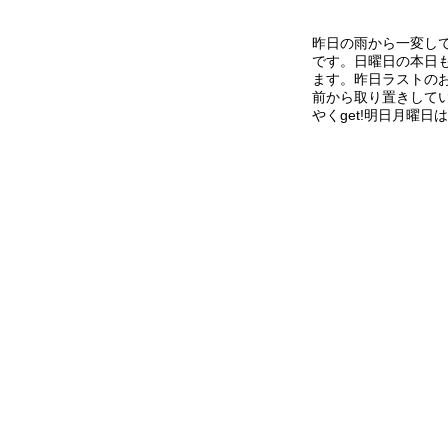
昨日の雨から一変し
です。日曜日の本日も
ます。昨日ラストの
前から取り置きしていた
やくget!明日月曜日