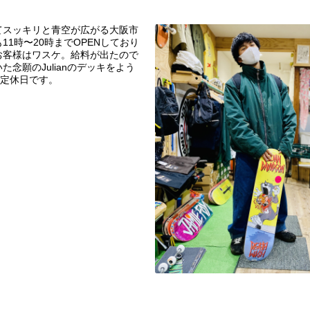
てスッキリと青空が広がる大阪市
11時〜20時までOPENしており
お客様はワスケ。給料が出たので
念願のJulianのデッキをよう
は定休日です。