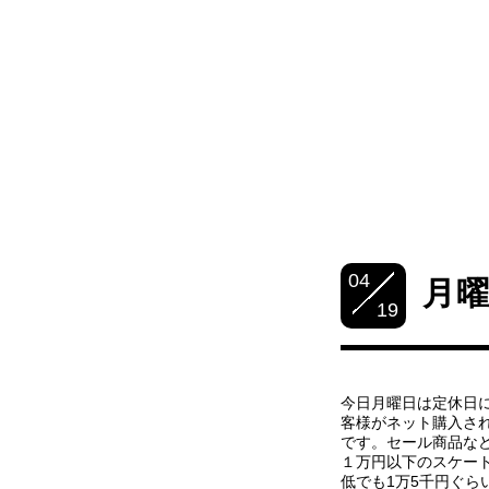
04
月
19
今日月曜日は定休日
客様がネット購入さ
です。セール商品な
１万円以下のスケー
低でも1万5千円ぐら