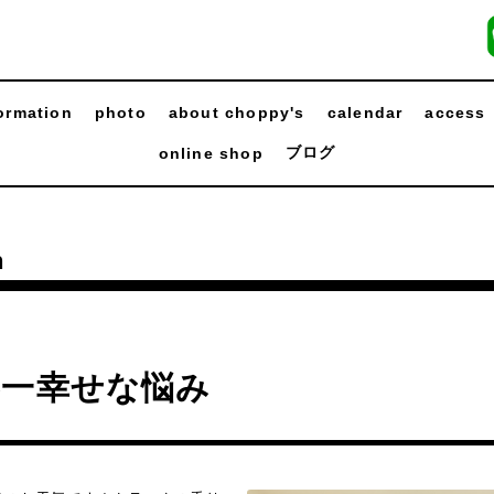
ormation
photo
about choppy's
calendar
access
ブログ
online shop
n
界一幸せな悩み