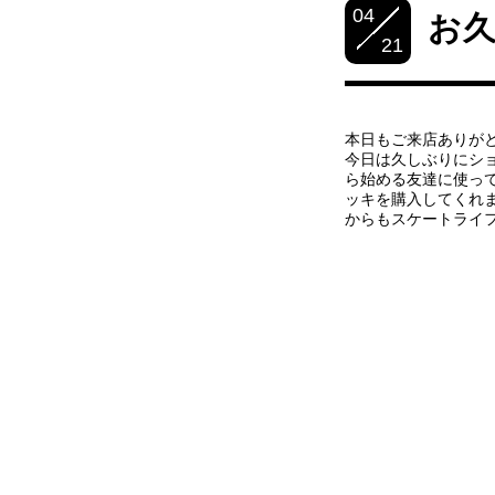
04
お
21
本日もご来店ありが
今日は久しぶりにシ
ら始める友達に使っ
ッキを購入してくれ
からもスケートライ