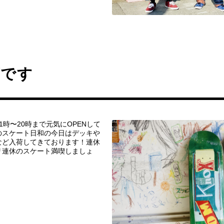
荷です
1時〜20時まで元気にOPENして
のスケート日和の今日はデッキや
など入荷してきております！連休
リ連休のスケート満喫しましょ