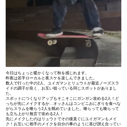
今日はちょっと暖かくなって秋を感じれます。
昨夜は若手ローカルと夜スケを楽しんできました。
数人で行った中の2人、
ユイガマンとリュウトが最近ノーズスラ
イドの調子が良く、お互い狙っている同じスポットがありまし
た。
スポットにつくなりアップもそこそこにガンガン攻める2人！ど
っちが先にメイクするか…オッさんはコンビニおにぎりを食べな
がらスラムを喰らう2人を眺めていました。喰らっても喰らって
も立ち上がり無言で攻める2人！
先にメイクしたのはリュウトでその後直ぐにユイガマンもメイ
ク！お互いに相手のメイクを自分の事のように喜び讃え合ってい