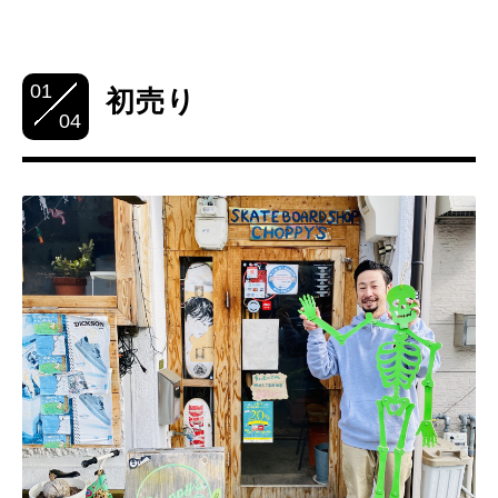
01
初売り
04