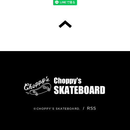
/
RSS
©
CHOPPY'S SKATEBOARD
.