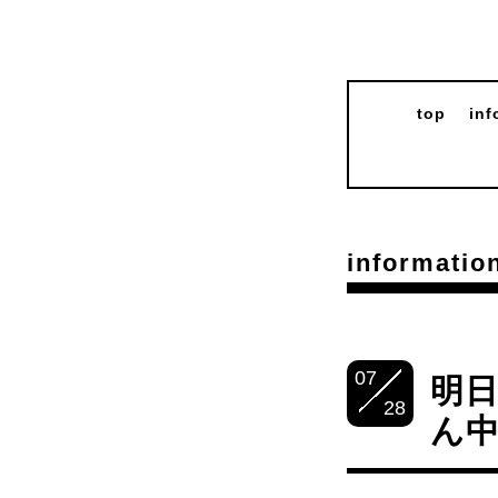
top
inf
informatio
07
明日
28
ん