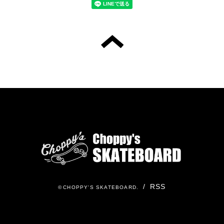
/
RSS
©
CHOPPY'S SKATEBOARD
.