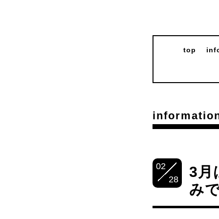
top
inf
informatio
02
3
28
み