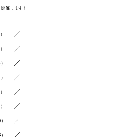
を開催します！
3）
3）
5）
3）
7）
3）
5）
5）