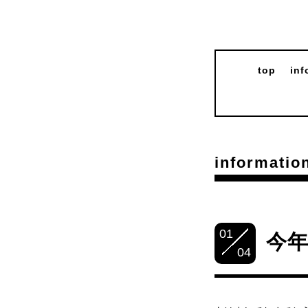
top
inf
informatio
01
今
04