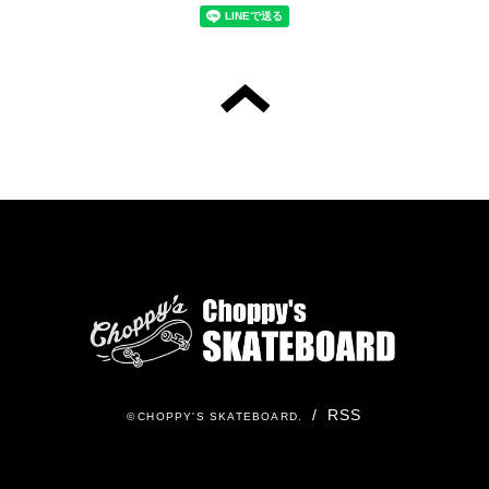
/
RSS
©
CHOPPY'S SKATEBOARD
.