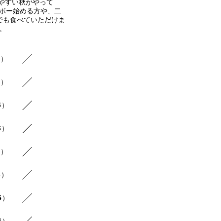
やすい秋がやって
ケボー始める方や、二
でも食べていただけま
。
3）
3）
5）
3）
7）
3）
5）