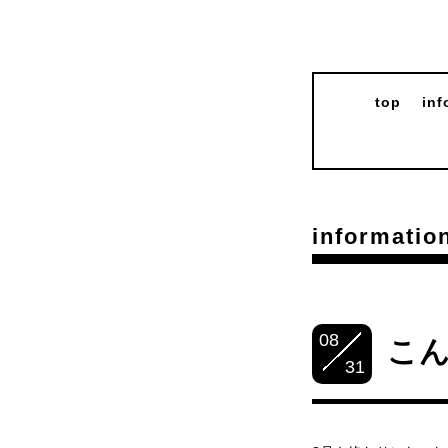
top
inf
informatio
08
こ
31