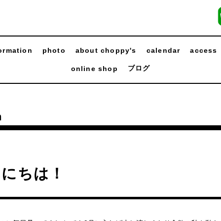
ormation
photo
about choppy's
calendar
access
ブログ
online shop
n
んにちは！