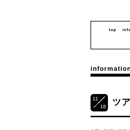
top
inf
informatio
11
ツ
18