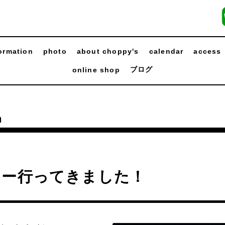
ormation
photo
about choppy's
calendar
access
ブログ
online shop
n
アー行ってきました！