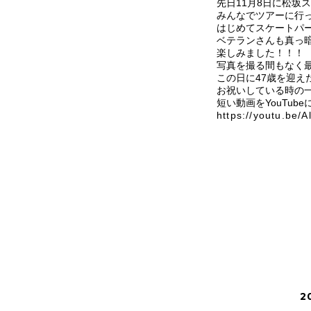
先日11月8日に松坂
みんなでツアーに行
はじめてスケートパ
ベテランさんも真っ
楽しみました！！！
写真を撮る間もなく
この日に47歳を迎え
お祝いしている時の
短い動画をYouTub
https://youtu.be/
2