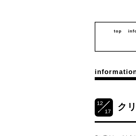
top
inf
informatio
12
ク
17