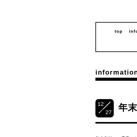
top
inf
informatio
12
年
27