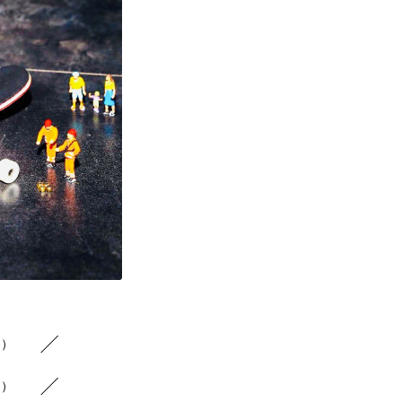
3）
3）