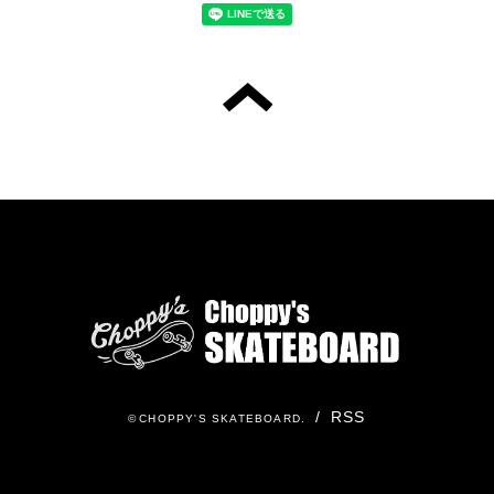
/
RSS
©
CHOPPY'S SKATEBOARD
.