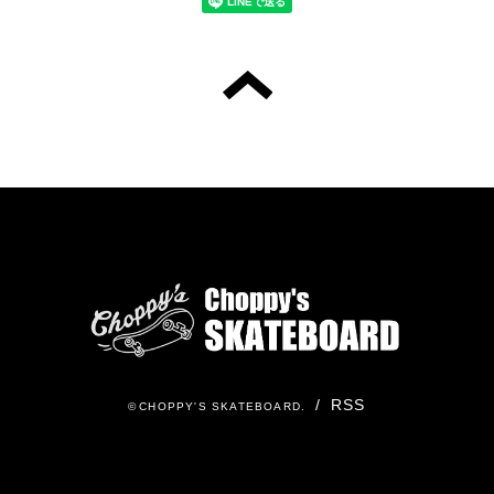
/
RSS
©
CHOPPY'S SKATEBOARD
.