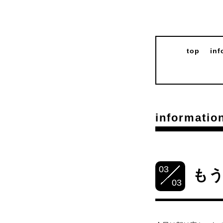
top
inf
informatio
03
も
03