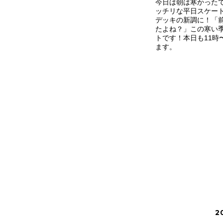
今日は朝は寒かった
ッチリな平日スケー
デッキの新調に！「
たよね？」この寒い
トです！本日も11時
ます。
2