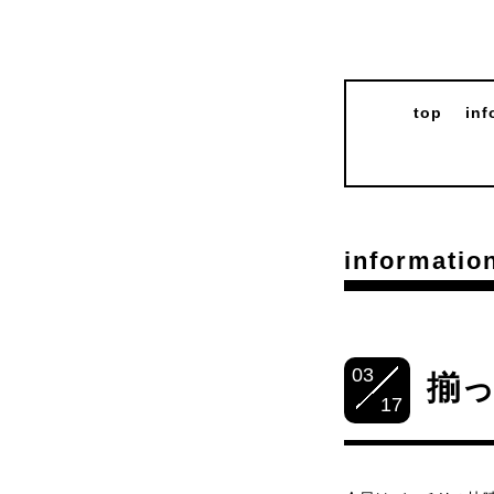
top
inf
informatio
03
揃
17