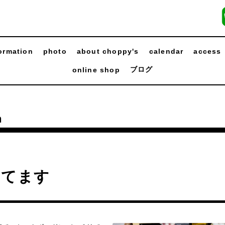
ormation
photo
about choppy's
calendar
access
ブログ
online shop
n
ってます