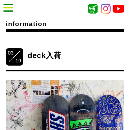
information
03
deck入荷
19