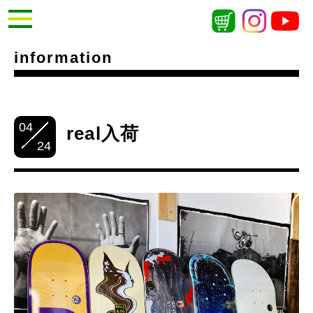
information
04
real入荷
24