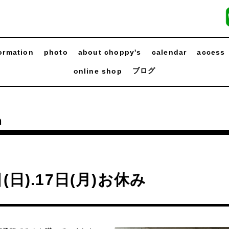
ormation
photo
about choppy's
calendar
access
ブログ
online shop
n
日(日).17日(月)お休み