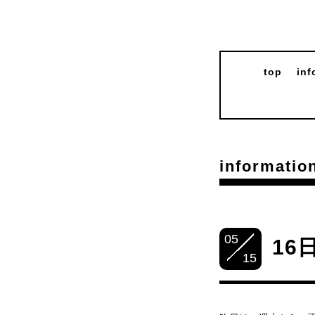
top
inf
informatio
05
16
15